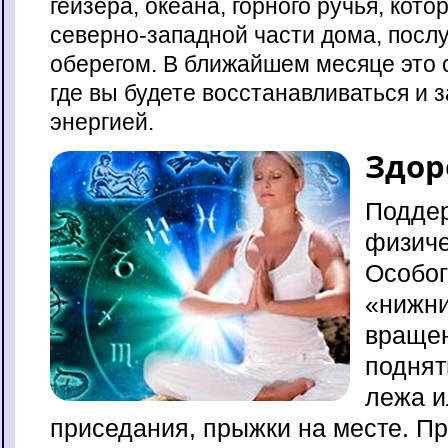
гейзера, океана, горного ручья, кот
северно-западной части дома, посл
оберегом. В ближайшем месяце это 
где вы будете восстанавливаться и 
энергией.
Здор
Поддер
физиче
Особог
«нижни
вращен
поднят
лежа и
приседания, прыжки на месте. Пр