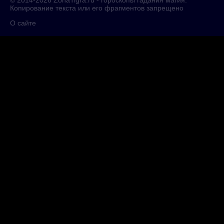
© 2014-2026
ZonaTigra.ru
- гороскопы гадания магия.
Копирование текста или его фрагментов запрещено
О сайте