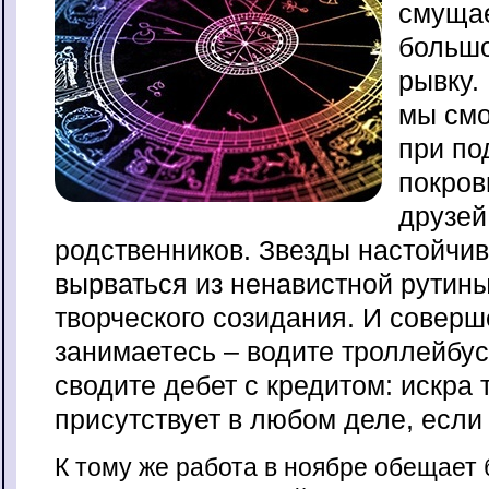
смущае
большо
рывку.
мы смо
при по
покров
друзей
родственников. Звезды настойчи
вырваться из ненавистной рутины
творческого созидания. И соверш
занимаетесь – водите троллейбус
сводите дебет с кредитом: искра 
присутствует в любом деле, если
К тому же работа в ноябре обещает