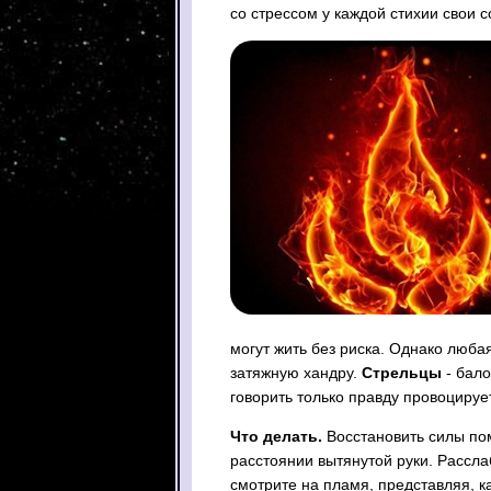
со стрессом у каждой стихии свои 
могут жить без риска. Однако любая
затяжную хандру.
Стрельцы
- бало
говорить только правду провоцируе
Что делать.
Восстановить силы пом
расстоянии вытянутой руки. Расслаб
смотрите на пламя, представляя, ка