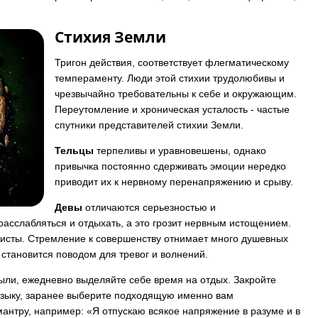
Стихия Земли
Тригон действия, соответствует флегматическому
темпераменту. Люди этой стихии трудолюбивы и
чрезвычайно требовательны к себе и окружающим.
Переутомление и хроническая усталость - частые
спутники представителей стихии Земли.
Тельцы
терпеливы и уравновешены, однако
привычка постоянно сдерживать эмоции нередко
приводит их к нервному перенапряжению и срыву.
Девы
отличаются серьезностью и
асслабляться и отдыхать, а это грозит нервным истощением.
исты. Стремление к совершенству отнимает много душевных
 становится поводом для тревог и волнений.
ыли, ежедневно выделяйте себе время на отдых. Закройте
узыку, заранее выберите подходящую именно вам
антру, например: «Я отпускаю всякое напряжение в разуме и в