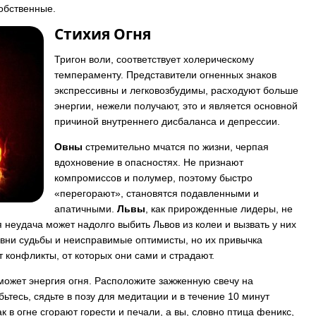
собственные.
Стихия Огня
Тригон воли, соответствует холерическому
темпераменту. Представители огненных знаков
экспрессивны и легковозбудимы, расходуют больше
энергии, нежели получают, это и является основной
причиной внутреннего дисбаланса и депрессии.
Овны
стремительно мчатся по жизни, черпая
вдохновение в опасностях. Не признают
компромиссов и полумер, поэтому быстро
«перегорают», становятся подавленными и
апатичными.
Львы
, как прирожденные лидеры, не
 неудача может надолго выбить Львов из колеи и вызвать у них
вни судьбы и неисправимые оптимисты, но их привычка
т конфликты, от которых они сами и страдают.
ожет энергия огня. Расположите зажженную свечу на
ьтесь, сядьте в позу для медитации и в течение 10 минут
к в огне сгорают горести и печали, а вы, словно птица феникс,