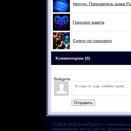
Нептун. Покровитель знака Р
Гороскоп азарта
Супруг по гороскопу
Комментарии (0)
Войдите:
Отправить
© 2014-2026
ZonaTigra.ru
- гороскопы г
Копирование текста или его фрагменто