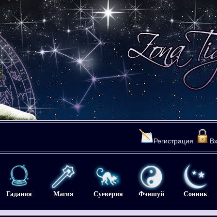
Регистрация
В
Гадания
Магия
Суеверия
Фэншуй
Сонник