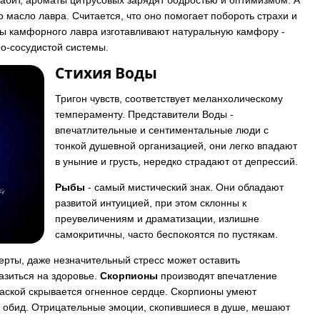
лабит, ароматы цитрусовых зарядят бодростью и оптимизмом. А
 масло лавра. Считается, что оно помогает побороть страхи и
ины камфорного лавра изготавливают натуральную камфору -
о-сосудистой системы.
Стихия Воды
Тригон чувств, соответствует меланхолическому
темпераменту. Представители Воды -
впечатлительные и сентиментальные люди с
тонкой душевной организацией, они легко впадают
в уныние и грусть, нередко страдают от депрессий.
Рыбы
- самый мистический знак. Они обладают
развитой интуицией, при этом склонны к
преувеличениям и драматизации, излишне
самокритичны, часто беспокоятся по пустякам.
ерты, даже незначительный стресс может оставить
азиться на здоровье.
Скорпионы
производят впечатление
аской скрывается огненное сердце. Скорпионы умеют
ть обид. Отрицательные эмоции, скопившиеся в душе, мешают