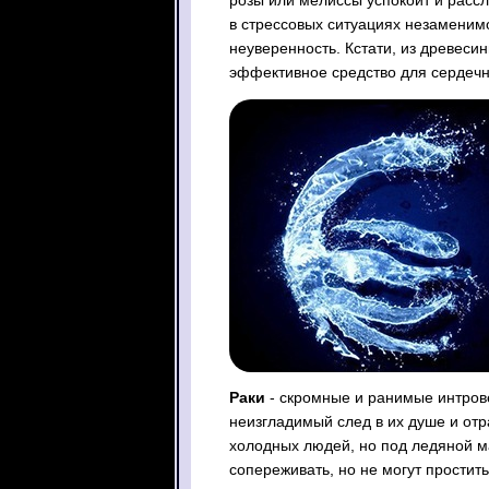
розы или мелиссы успокоит и расс
в стрессовых ситуациях незаменимо
неуверенность. Кстати, из древес
эффективное средство для сердечн
Раки
- скромные и ранимые интров
неизгладимый след в их душе и отр
холодных людей, но под ледяной м
сопереживать, но не могут прости