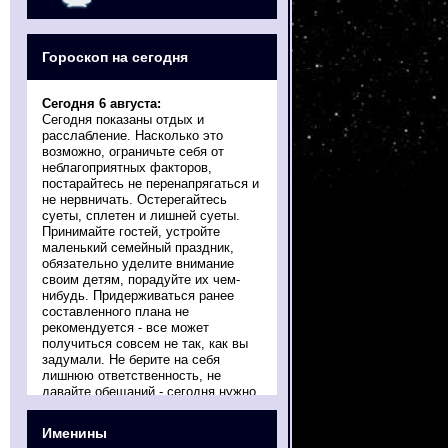
Гороскоп на сегодня
Сегодня 6 августа:
Сегодня показаны отдых и
расслабление. Насколько это
возможно, ограничьте себя от
неблагоприятных факторов,
постарайтесь не перенапрягаться и
не нервничать. Остерегайтесь
суеты, сплетен и лишней суеты.
Принимайте гостей, устройте
маленький семейный праздник,
обязательно уделите внимание
своим детям, порадуйте их чем-
нибудь. Придерживаться ранее
составленного плана не
рекомендуется - все может
получиться совсем не так, как вы
задумали. Не берите на себя
лишнюю ответственность, не
давайте обещаний - сегодня нужно
делать лишь то, что получается
спонтанно, само собой.
Именины
Гороскоп на август