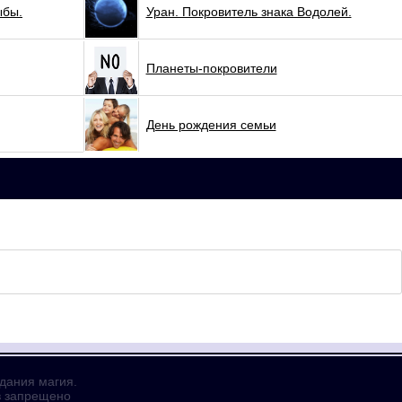
ыбы.
Уран. Покровитель знака Водолей.
Планеты-покровители
День рождения семьи
адания магия.
в запрещено